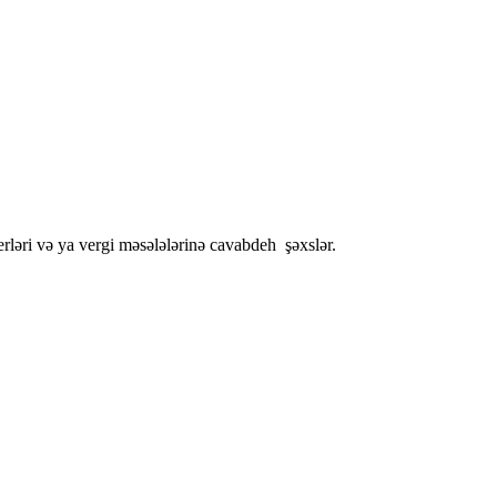
rləri və ya vergi məsələlərinə cavabdeh şəxslər.