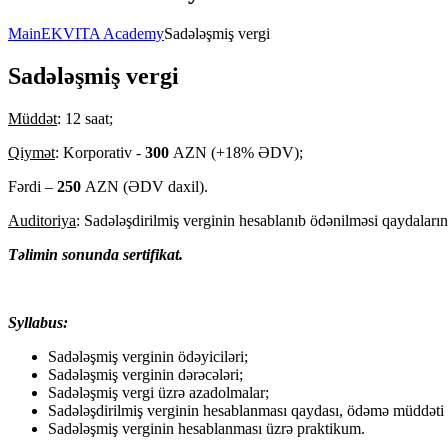
Main
EKVITA Academy
Sadələşmiş vergi
Sadələşmiş vergi
Müddət
: 12 saat;
Qiymət
: Korporativ -
300
AZN (+18% ƏDV);
Fərdi –
250
AZN (ƏDV daxil).
Auditoriya
: Sadələşdirilmiş verginin hesablanıb ödənilməsi qaydaları
Təlimin sonunda sertifikat.
Syllabus:
Sadələşmiş verginin ödəyiciləri;
Sadələşmiş verginin dərəcələri;
Sadələşmiş vergi üzrə azadolmalar;
Sadələşdirilmiş verginin hesablanması qaydası, ödəmə müddəti
Sadələşmiş verginin hesablanması üzrə praktikum.