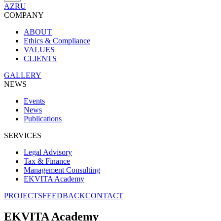
AZ
RU
COMPANY
ABOUT
Ethics & Compliance
VALUES
CLIENTS
GALLERY
NEWS
Events
News
Publications
SERVICES
Legal Advisory
Tax & Finance
Management Consulting
EKVITA Academy
PROJECTS
FEEDBACK
CONTACT
EKVITA Academy