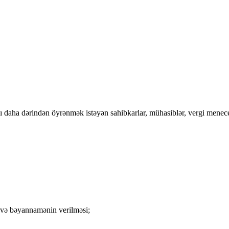
nı daha dərindən öyrənmək istəyən sahibkarlar, mühasiblər, vergi menece
 və bəyannamənin verilməsi;