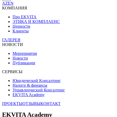
AZ
EN
КОМПАНИЯ
Про EKVITA
ЭТИКА И КОМПЛАЕНС
Ценности
Клиенты
ГАЛЕРЕЯ
НОВОСТИ
Мероприятия
Новости
Публикации
СЕРВИСЫ
Юридический Kонсалтинг
Налоги & финансы
Управленчиский Консалтинг
EKVITA Academy
ПРОЕКТЫ
ОТЗЫВЫ
КОНТАКТ
EKVITA Academy