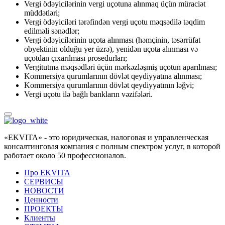
Vergi ödəyicilərinin vergi uçotuna alınmaq üçün müraciət
müddətləri;
Vergi ödəyiciləri tərəfindən vergi uçotu məqsədilə təqdim
edilməli sənədlər;
Vergi ödəyicilərinin uçota alınması (həmçinin, təsərrüfat
obyektinin olduğu yer üzrə), yenidən uçota alınması və
uçotdan çıxarılması prosedurları;
Vergitutma məqsədləri üçün mərkəzləşmiş uçotun aparılması;
Kommersiya qurumlarının dövlət qeydiyyatına alınması;
Kommersiya qurumlarının dövlət qeydiyyatının ləğvi;
Vergi uçotu ilə bağlı bankların vəzifələri.
«EKVITA» - это юридическая, налоговая и управленческая
консалтинговая компания с полным спектром услуг, в которой
работает около 50 профессионалов.
Про EKVITA
СЕРВИСЫ
НОВОСТИ
Ценности
ПРОЕКТЫ
Клиенты