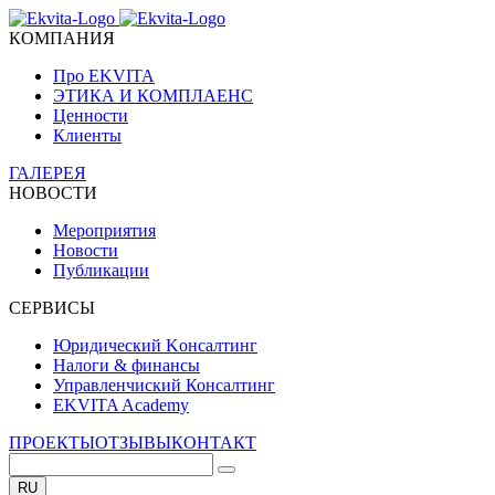
КОМПАНИЯ
Про EKVITA
ЭТИКА И КОМПЛАЕНС
Ценности
Клиенты
ГАЛЕРЕЯ
НОВОСТИ
Мероприятия
Новости
Публикации
СЕРВИСЫ
Юридический Kонсалтинг
Налоги & финансы
Управленчиский Консалтинг
EKVITA Academy
ПРОЕКТЫ
ОТЗЫВЫ
КОНТАКТ
RU