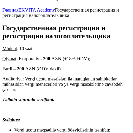
Главная
EKVITA Academy
Государственная регистрация и
регистрация налогоплательщика
Государственная регистрация и
регистрация налогоплательщика
Müddət
: 10 saat;
Qiymət
: Korporativ -
200
AZN (+18% ƏDV);
Fərdi –
200
AZN (ƏDV daxil).
Auditoriya
: Vergi uçotu məsələləri ilə maraqlanan sahibkarlar,
mühasiblər, vergi menecerləri və ya vergi məsələlərinə cavabdeh
şəxslər.
Təlimin sonunda sertifikat.
Syllabus:
Vergi uçotu məqsədilə vergi ödəyicilərinin təsnifatı;