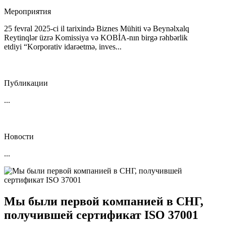
Мероприятия
25 fevral 2025-ci il tarixində Biznes Mühiti və Beynəlxalq
Reytinqlər üzrə Komissiya və KOBİA-nın birgə rəhbərlik
etdiyi “Korporativ idarəetmə, inves...
Публикации
...
Новости
...
Мы были первой компанией в СНГ,
получившей сертификат ISO 37001