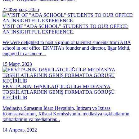
27 Февраль, 2025
VISIT OF "ADA SCHOOL" STUDENTS TO OUR OFFICE:
AN INSIGHTFUL EXPERIENCE.
We were delighted to host a group of talented students from ADA
school in our office. EKVITA's founder and director, Ilgar Mehti,
engaged in a sincere...
15 Март, 2023
EKVİTA-NIN TƏŞKİLATÇILIĞI İLƏ MEDİASİYA
TƏŞKİLATLARININ GENİŞ FORMATDA GÖRÜŞÜ
KEÇİRİLİB
Mediasiya Şurasının İdarə Heyətinin, İntizam və İxtisas
Komissiyalarının, Xüsusi Komissiyanın, mediasiya təşkilatlarının
rəhbərlərinin və mediatorlar...
14 Апрель, 2022