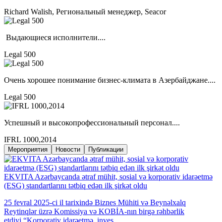
Richard Walish, Региональный менеджер, Seacor
Выдающиеся исполнители....
Legal 500
Очень хорошее понимание бизнес-климата в Азербайджане....
Legal 500
Успешный и высокопрофессиональный персонал....
IFRL 1000,2014
Мероприятия
Новости
Публикации
EKVITA Azərbaycanda ətraf mühit, sosial və korporativ idarəetmə
(ESG) standartlarını tətbiq edən ilk şirkət oldu
25 fevral 2025-ci il tarixində Biznes Mühiti və Beynəlxalq
Reytinqlər üzrə Komissiya və KOBİA-nın birgə rəhbərlik
etdiyi “Korporativ idarəetmə, inves...