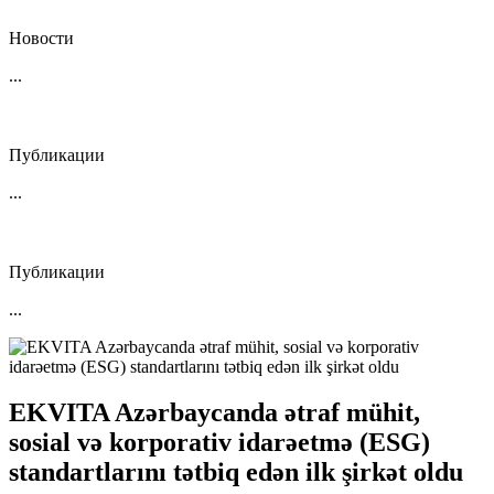
Новости
...
Публикации
...
Публикации
...
EKVITA Azərbaycanda ətraf mühit,
sosial və korporativ idarəetmə (ESG)
standartlarını tətbiq edən ilk şirkət oldu