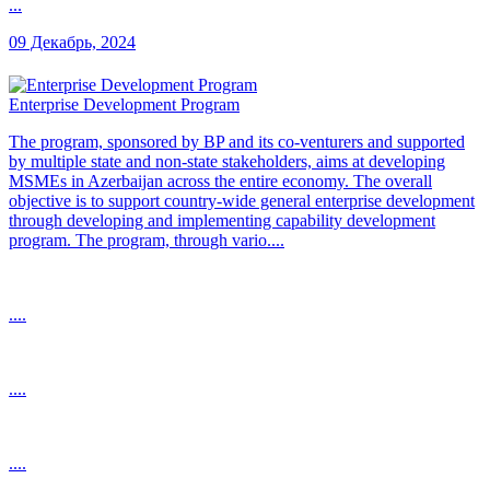
...
09 Декабрь, 2024
Enterprise Development Program
The program, sponsored by BP and its co-venturers and supported
by multiple state and non-state stakeholders, aims at developing
MSMEs in Azerbaijan across the entire economy. The overall
objective is to support country-wide general enterprise development
through developing and implementing capability development
program. The program, through vario....
....
....
....